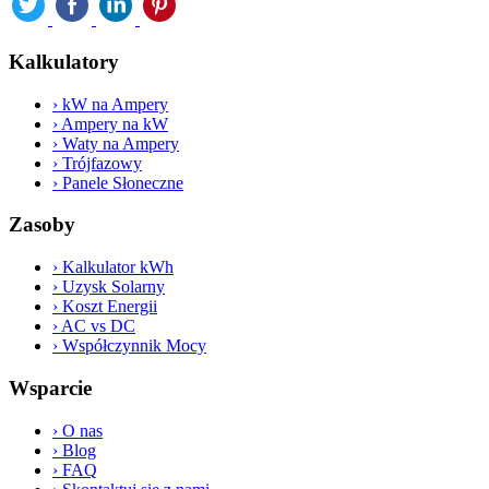
Kalkulatory
›
kW na Ampery
›
Ampery na kW
›
Waty na Ampery
›
Trójfazowy
›
Panele Słoneczne
Zasoby
›
Kalkulator kWh
›
Uzysk Solarny
›
Koszt Energii
›
AC vs DC
›
Współczynnik Mocy
Wsparcie
›
O nas
›
Blog
›
FAQ