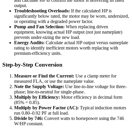
and calculate HP to confirm the motor is delivering its rated
output.
Troubleshooting Overloads:
If the calculated HP is
significantly below rated, the motor may be worn, undersized,
or operating with a degraded power factor.
Pump and Fan Selection:
When replacing driven
equipment, knowing actual HP output (not just nameplate)
prevents under-sizing the new load.
Energy Audits:
Calculate actual HP output versus nameplate
rating to identify inefficient motors worth replacing with
premium-efficiency units.
Step-by-Step Conversion
Measure or Find the Current:
Use a clamp meter for
measured FLA, or use the nameplate value.
Note the Supply Voltage:
Use line-to-line voltage for three-
phase; line-to-neutral for single-phase.
Multiply by Efficiency:
Motor efficiency in decimal form
(85% = 0.85).
Multiply by Power Factor (AC):
Typical induction motors
run 0.80–0.92 PF at full load.
Divide by 746:
Convert watts to horsepower using the 746
W/HP constant.