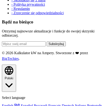
›
Skontaktuj się z nami
›
Polityka prywatności
›
Regulamin
›
Zrzeczenie się odpowiedzialności
Bądź na bieżąco
Otrzymuj najnowsze aktualizacje i funkcje do swojej skrzynki
odbiorczej.
Subskrybuj
© 2026 Kalkulator kW na Ampery. Stworzone z ❤️ przez
BigTechies
.
Polski
Select language
English
हिंदी
Español
Русский
Français
Deutsch
Italiano
Português