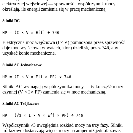
elektrycznej wejściowej — sprawność i współczynnik mocy
określają, ile energii zamienia się w pracę mechaniczną.
Silniki DC
HP = (I × V × Eff) ÷ 746
Elektryczna moc wejściowa (I × V) pomnożona przez sprawność
daje moc wyjściową w watach, którą dzieli się przez 746, aby
uzyskać konie mechaniczne.
Silniki AC Jednofazowe
HP = (I × V × Eff × PF) ÷ 746
Silniki AC wymagają współczynnika mocy — tylko część mocy
czynnej (V × I × PF) zamienia się w moc mechaniczną.
Silniki AC Trójfazowe
HP = (√3 × I × V × Eff × PF) ÷ 746
Współczynnik √3 uwzględnia rozkład mocy na trzy fazy. Silniki
trójfazowe dostarczają więcej mocy na amper niż jednofazowe.