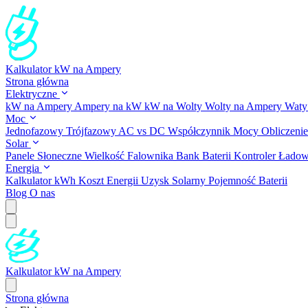
Kalkulator kW na Ampery
Strona główna
Elektryczne
kW na Ampery
Ampery na kW
kW na Wolty
Wolty na Ampery
Waty
Moc
Jednofazowy
Trójfazowy
AC vs DC
Współczynnik Mocy
Obliczeni
Solar
Panele Słoneczne
Wielkość Falownika
Bank Baterii
Kontroler Ładow
Energia
Kalkulator kWh
Koszt Energii
Uzysk Solarny
Pojemność Baterii
Blog
O nas
Kalkulator kW na Ampery
Strona główna