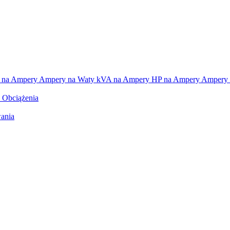
 na Ampery
Ampery na Waty
kVA na Ampery
HP na Ampery
Ampery 
e Obciążenia
ania