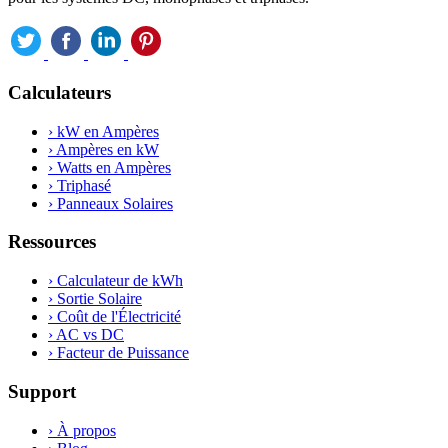
Calculateurs
›
kW en Ampères
›
Ampères en kW
›
Watts en Ampères
›
Triphasé
›
Panneaux Solaires
Ressources
›
Calculateur de kWh
›
Sortie Solaire
›
Coût de l'Électricité
›
AC vs DC
›
Facteur de Puissance
Support
›
À propos