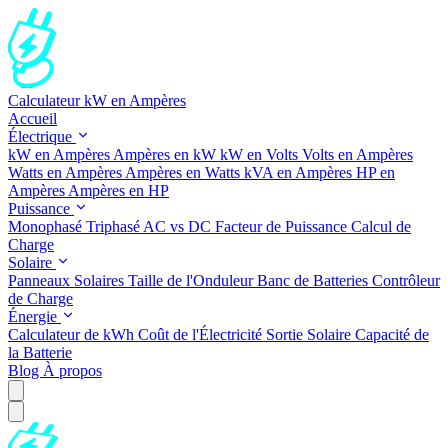
Calculateur kW en Ampères
Accueil
Électrique
kW en Ampères
Ampères en kW
kW en Volts
Volts en Ampères
Watts en Ampères
Ampères en Watts
kVA en Ampères
HP en
Ampères
Ampères en HP
Puissance
Monophasé
Triphasé
AC vs DC
Facteur de Puissance
Calcul de
Charge
Solaire
Panneaux Solaires
Taille de l'Onduleur
Banc de Batteries
Contrôleur
de Charge
Énergie
Calculateur de kWh
Coût de l'Électricité
Sortie Solaire
Capacité de
la Batterie
Blog
À propos