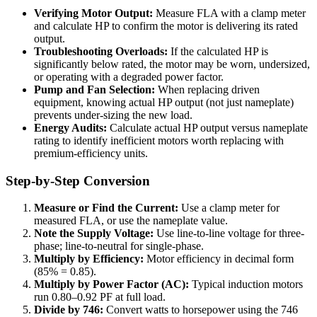
Verifying Motor Output:
Measure FLA with a clamp meter
and calculate HP to confirm the motor is delivering its rated
output.
Troubleshooting Overloads:
If the calculated HP is
significantly below rated, the motor may be worn, undersized,
or operating with a degraded power factor.
Pump and Fan Selection:
When replacing driven
equipment, knowing actual HP output (not just nameplate)
prevents under-sizing the new load.
Energy Audits:
Calculate actual HP output versus nameplate
rating to identify inefficient motors worth replacing with
premium-efficiency units.
Step-by-Step Conversion
Measure or Find the Current:
Use a clamp meter for
measured FLA, or use the nameplate value.
Note the Supply Voltage:
Use line-to-line voltage for three-
phase; line-to-neutral for single-phase.
Multiply by Efficiency:
Motor efficiency in decimal form
(85% = 0.85).
Multiply by Power Factor (AC):
Typical induction motors
run 0.80–0.92 PF at full load.
Divide by 746:
Convert watts to horsepower using the 746