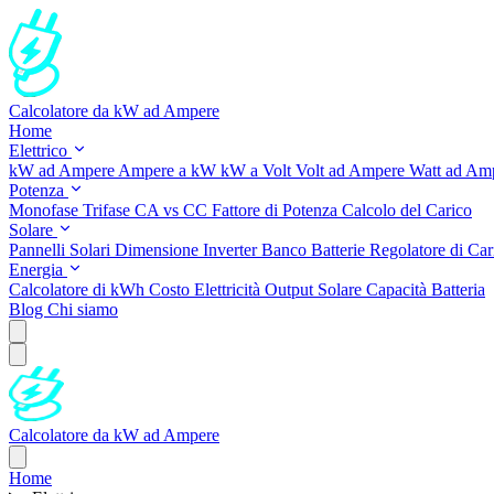
Calcolatore da kW ad Ampere
Home
Elettrico
kW ad Ampere
Ampere a kW
kW a Volt
Volt ad Ampere
Watt ad Am
Potenza
Monofase
Trifase
CA vs CC
Fattore di Potenza
Calcolo del Carico
Solare
Pannelli Solari
Dimensione Inverter
Banco Batterie
Regolatore di Car
Energia
Calcolatore di kWh
Costo Elettricità
Output Solare
Capacità Batteria
Blog
Chi siamo
Calcolatore da kW ad Ampere
Home