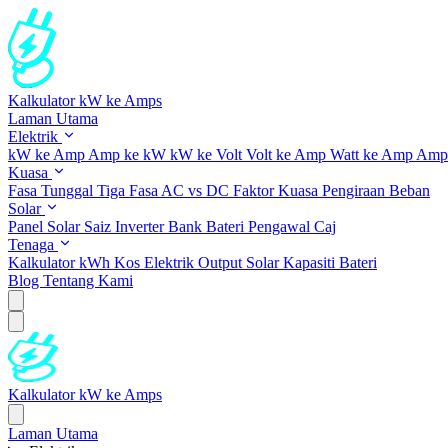
Kalkulator kW ke Amps
Laman Utama
Elektrik
kW ke Amp
Amp ke kW
kW ke Volt
Volt ke Amp
Watt ke Amp
Amp 
Kuasa
Fasa Tunggal
Tiga Fasa
AC vs DC
Faktor Kuasa
Pengiraan Beban
Solar
Panel Solar
Saiz Inverter
Bank Bateri
Pengawal Caj
Tenaga
Kalkulator kWh
Kos Elektrik
Output Solar
Kapasiti Bateri
Blog
Tentang Kami
Kalkulator kW ke Amps
Laman Utama