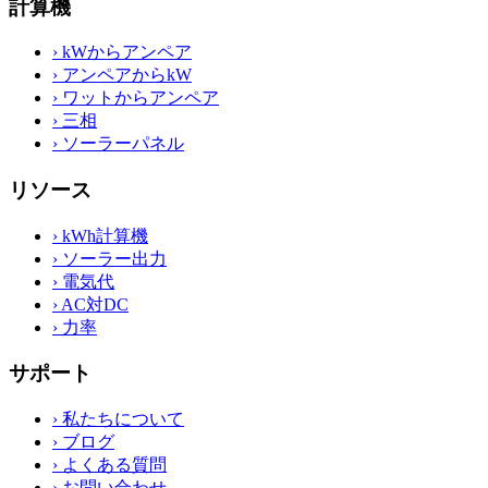
計算機
›
kWからアンペア
›
アンペアからkW
›
ワットからアンペア
›
三相
›
ソーラーパネル
リソース
›
kWh計算機
›
ソーラー出力
›
電気代
›
AC対DC
›
力率
サポート
›
私たちについて
›
ブログ
›
よくある質問
›
お問い合わせ