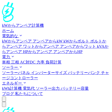
kWからアンペア計算機
ホーム
電気的な
kWからアンペア
アンペアからkW
kWからボルト
ボルトか
らアンペア
ワットからアンペア
アンペアからワット
kVAか
らアンペア
HPからアンペア
アンペアからHP
電力
単相
三相
AC対DC
力率
負荷計算
ソーラー
ソーラーパネル
インバーターサイズ
バッテリーバンク
チャ
ージコントローラー
エネルギー
kWh計算機
電気代
ソーラー出力
バッテリー容量
ブログ
私たちについて