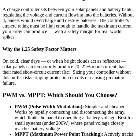
A charge controller sits between your solar panels and battery bank,
regulating the voltage and current flowing into the batteries. Without
it, panels would overcharge and destroy batteries. The controller's
ampere rating must be high enough to handle the maximum current
your array can produce — with a safety margin for real-world
spikes.
Why the 1.25 Safety Factor Matters
On cold, clear days — or when bright clouds act as reflectors —
solar panels can temporarily produce 20–25% more current than
their rated short-circuit current (Isc). Sizing your controller without
this buffer risks tripping protection circuits or causing premature
failure.
PWM vs. MPPT: Which Should You Choose?
PWM (Pulse Width Modulation):
Simpler and cheaper.
Works by rapidly connecting and disconnecting the array,
which limits the panel to operating at battery voltage. Best for
small systems (under 200W) where panel voltage closely
matches battery voltage.
MPPT (Maximum Power Point Tracking):
Actively tracks