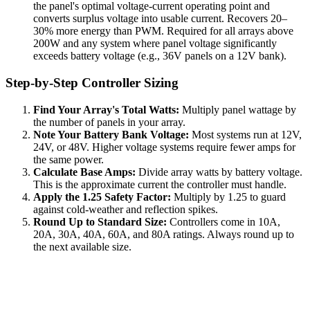
the panel's optimal voltage-current operating point and
converts surplus voltage into usable current. Recovers 20–
30% more energy than PWM. Required for all arrays above
200W and any system where panel voltage significantly
exceeds battery voltage (e.g., 36V panels on a 12V bank).
Step-by-Step Controller Sizing
Find Your Array's Total Watts:
Multiply panel wattage by
the number of panels in your array.
Note Your Battery Bank Voltage:
Most systems run at 12V,
24V, or 48V. Higher voltage systems require fewer amps for
the same power.
Calculate Base Amps:
Divide array watts by battery voltage.
This is the approximate current the controller must handle.
Apply the 1.25 Safety Factor:
Multiply by 1.25 to guard
against cold-weather and reflection spikes.
Round Up to Standard Size:
Controllers come in 10A,
20A, 30A, 40A, 60A, and 80A ratings. Always round up to
the next available size.