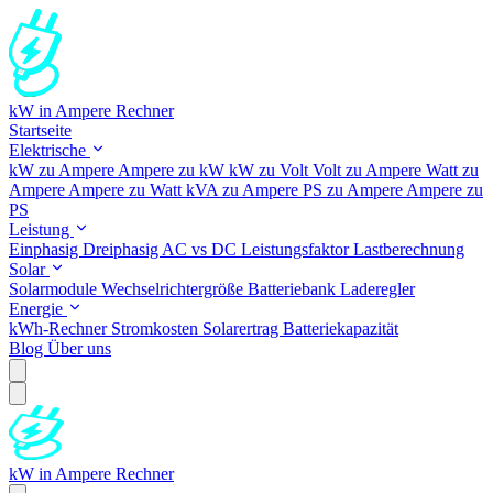
kW in Ampere Rechner
Startseite
Elektrische
kW zu Ampere
Ampere zu kW
kW zu Volt
Volt zu Ampere
Watt zu
Ampere
Ampere zu Watt
kVA zu Ampere
PS zu Ampere
Ampere zu
PS
Leistung
Einphasig
Dreiphasig
AC vs DC
Leistungsfaktor
Lastberechnung
Solar
Solarmodule
Wechselrichtergröße
Batteriebank
Laderegler
Energie
kWh-Rechner
Stromkosten
Solarertrag
Batteriekapazität
Blog
Über uns
kW in Ampere Rechner