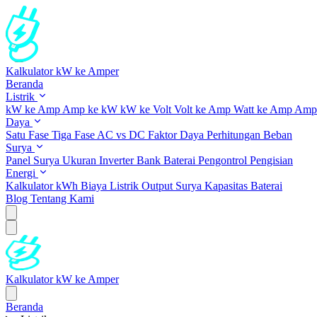
Kalkulator kW ke Amper
Beranda
Listrik
kW ke Amp
Amp ke kW
kW ke Volt
Volt ke Amp
Watt ke Amp
Amp 
Daya
Satu Fase
Tiga Fase
AC vs DC
Faktor Daya
Perhitungan Beban
Surya
Panel Surya
Ukuran Inverter
Bank Baterai
Pengontrol Pengisian
Energi
Kalkulator kWh
Biaya Listrik
Output Surya
Kapasitas Baterai
Blog
Tentang Kami
Kalkulator kW ke Amper
Beranda