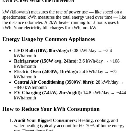
kWh vs. kW: What's the Difference?
kW (kilowatts) measures the rate of power use — like speed on a
speedometer. kWh measures the total energy used over time — like
the distance odometer. A 2kW heater running for 3 hours uses 6
kWh. Your electricity bill charges for kWh, not kW.
Energy Usage by Common Appliances
LED Bulb (10W, 8hrs/day):
0.08 kWh/day → ~2.4
kWh/month
Refrigerator (150W avg, 24hrs):
3.6 kWh/day → ~108
kWh/month
Electric Oven (2400W, 1hr/day):
2.4 kWh/day → ~72
kWh/month
Central Air Conditioning (3500W, 8hrs):
28 kWh/day →
~840 kWh/month
EV Charging (7.4kW, 2hrs/night):
14.8 kWh/day → ~444
kWh/month
How to Reduce Your kWh Consumption
Audit Your Biggest Consumers:
Heating, cooling, and
water heating typically account for 60–70% of home energy
use. Target these first.