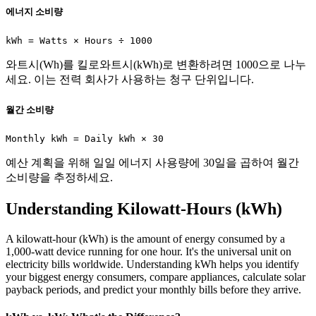
에너지 소비량
kWh = Watts × Hours ÷ 1000
와트시(Wh)를 킬로와트시(kWh)로 변환하려면 1000으로 나누
세요. 이는 전력 회사가 사용하는 청구 단위입니다.
월간 소비량
Monthly kWh = Daily kWh × 30
예산 계획을 위해 일일 에너지 사용량에 30일을 곱하여 월간
소비량을 추정하세요.
Understanding Kilowatt-Hours (kWh)
A kilowatt-hour (kWh) is the amount of energy consumed by a
1,000-watt device running for one hour. It's the universal unit on
electricity bills worldwide. Understanding kWh helps you identify
your biggest energy consumers, compare appliances, calculate solar
payback periods, and predict your monthly bills before they arrive.