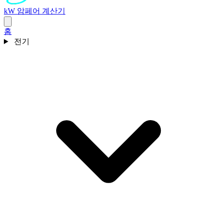
kW 암페어 계산기
홈
전기