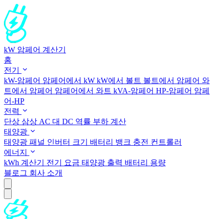
kW 암페어 계산기
홈
전기
kW-암페어
암페어에서 kW
kW에서 볼트
볼트에서 암페어
와
트에서 암페어
암페어에서 와트
kVA-암페어
HP-암페어
암페
어-HP
전력
단상
삼상
AC 대 DC
역률
부하 계산
태양광
태양광 패널
인버터 크기
배터리 뱅크
충전 컨트롤러
에너지
kWh 계산기
전기 요금
태양광 출력
배터리 용량
블로그
회사 소개