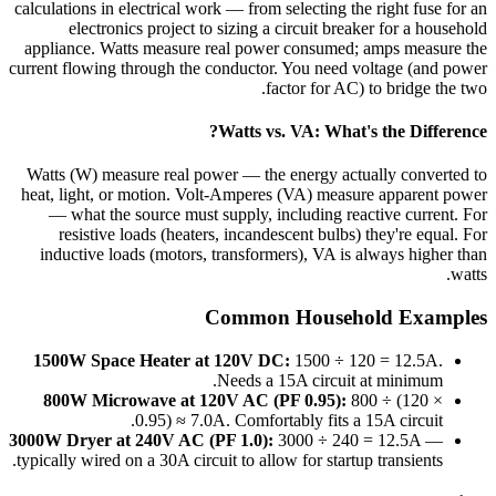
calculations in electrical work — from selecting the right fuse for an
electronics project to sizing a circuit breaker for a household
appliance. Watts measure real power consumed; amps measure the
current flowing through the conductor. You need voltage (and power
factor for AC) to bridge the two.
Watts vs. VA: What's the Difference?
Watts (W) measure real power — the energy actually converted to
heat, light, or motion. Volt-Amperes (VA) measure apparent power
— what the source must supply, including reactive current. For
resistive loads (heaters, incandescent bulbs) they're equal. For
inductive loads (motors, transformers), VA is always higher than
watts.
Common Household Examples
1500W Space Heater at 120V DC:
1500 ÷ 120 = 12.5A.
Needs a 15A circuit at minimum.
800W Microwave at 120V AC (PF 0.95):
800 ÷ (120 ×
0.95) ≈ 7.0A. Comfortably fits a 15A circuit.
3000W Dryer at 240V AC (PF 1.0):
3000 ÷ 240 = 12.5A —
typically wired on a 30A circuit to allow for startup transients.