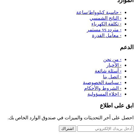
الموارد
›
حاسبة كيلوواط/ساعة
›
الناتج الشمسي
›
تكلفة الكهرباء
›
متردد vs مستمر
›
معامل القدرة
الدعم
›
من نحن
›
الأخبار
›
أسئلة شائعة
›
اتصل بنا
›
سياسة الخصوصية
›
الشروط والأحكام
›
إخلاء المسؤولية
ابق على اطلاع
احصل على آخر التحديثات والميزات في صندوق الوارد الخاص بك.
اشتراك