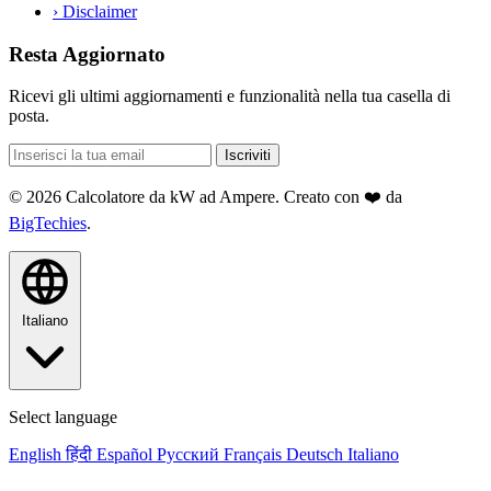
›
Disclaimer
Resta Aggiornato
Ricevi gli ultimi aggiornamenti e funzionalità nella tua casella di
posta.
Iscriviti
© 2026 Calcolatore da kW ad Ampere. Creato con ❤️ da
BigTechies
.
Italiano
Select language
English
हिंदी
Español
Русский
Français
Deutsch
Italiano