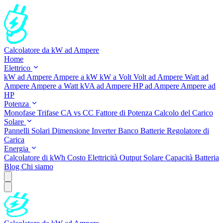
Calcolatore da kW ad Ampere
Home
Elettrico
kW ad Ampere
Ampere a kW
kW a Volt
Volt ad Ampere
Watt ad
Ampere
Ampere a Watt
kVA ad Ampere
HP ad Ampere
Ampere ad
HP
Potenza
Monofase
Trifase
CA vs CC
Fattore di Potenza
Calcolo del Carico
Solare
Pannelli Solari
Dimensione Inverter
Banco Batterie
Regolatore di
Carica
Energia
Calcolatore di kWh
Costo Elettricità
Output Solare
Capacità Batteria
Blog
Chi siamo