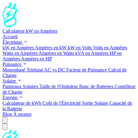
Calculateur kW en Ampères
Accueil
Électrique
kW en Ampères
Ampères en kW
kW en Volts
Volts en Ampères
Watts en Ampères
Ampères en Watts
kVA en Ampères
HP en
Ampères
Ampères en HP
Puissance
Monophasé
Triphasé
AC vs DC
Facteur de Puissance
Calcul de
Charge
Solaire
Panneaux Solaires
Taille de l'Onduleur
Banc de Batteries
Contrôleur
de Charge
Énergie
Calculateur de kWh
Coût de l'Électricité
Sortie Solaire
Capacité de
la Batterie
Blog
À propos