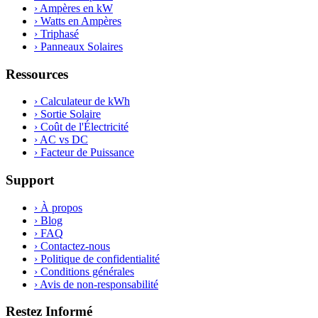
›
Ampères en kW
›
Watts en Ampères
›
Triphasé
›
Panneaux Solaires
Ressources
›
Calculateur de kWh
›
Sortie Solaire
›
Coût de l'Électricité
›
AC vs DC
›
Facteur de Puissance
Support
›
À propos
›
Blog
›
FAQ
›
Contactez-nous
›
Politique de confidentialité
›
Conditions générales
›
Avis de non-responsabilité
Restez Informé