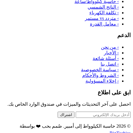
›
حاسبة كيلوواط/ساعة
›
الناتج الشمسي
›
تكلفة الكهرباء
›
متردد vs مستمر
›
معامل القدرة
الدعم
›
من نحن
›
الأخبار
›
أسئلة شائعة
›
اتصل بنا
›
سياسة الخصوصية
›
الشروط والأحكام
›
إخلاء المسؤولية
ابق على اطلاع
احصل على آخر التحديثات والميزات في صندوق الوارد الخاص بك.
اشتراك
© 2026 حاسبة الكيلوواط إلى أمبير. صُمم بحب ❤️ بواسطة