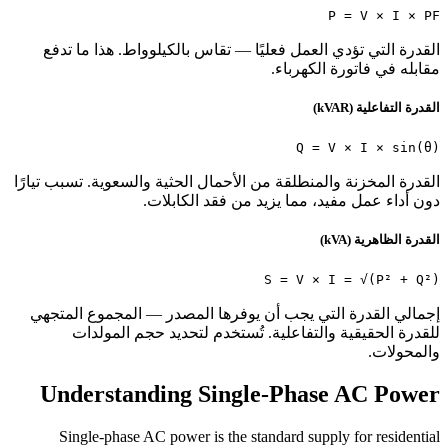
P = V × I × PF
القدرة التي تؤدي العمل فعليًا — تقاس بالكيلوواط. هذا ما تدفع
مقابله في فاتورة الكهرباء.
القدرة التفاعلية (kVAR)
Q = V × I × sin(θ)
القدرة المخزنة والمنطلقة من الأحمال الحثية والسعوية. تسبب تيارًا
دون أداء عمل مفيد، مما يزيد من فقد الكابلات.
القدرة الظاهرية (kVA)
S = V × I = √(P² + Q²)
إجمالي القدرة التي يجب أن يوفرها المصدر — المجموع المتجهي
للقدرة الحقيقية والتفاعلية. تُستخدم لتحديد حجم المولدات
والمحولات.
Understanding Single-Phase AC Power
Single-phase AC power is the standard supply for residential