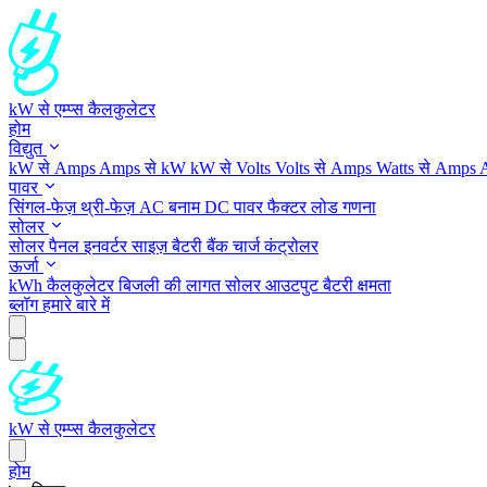
kW से एम्प्स कैलकुलेटर
होम
विद्युत
kW से Amps
Amps से kW
kW से Volts
Volts से Amps
Watts से Amps
पावर
सिंगल-फेज़
थ्री-फेज़
AC बनाम DC
पावर फैक्टर
लोड गणना
सोलर
सोलर पैनल
इनवर्टर साइज़
बैटरी बैंक
चार्ज कंट्रोलर
ऊर्जा
kWh कैलकुलेटर
बिजली की लागत
सोलर आउटपुट
बैटरी क्षमता
ब्लॉग
हमारे बारे में
kW से एम्प्स कैलकुलेटर
होम